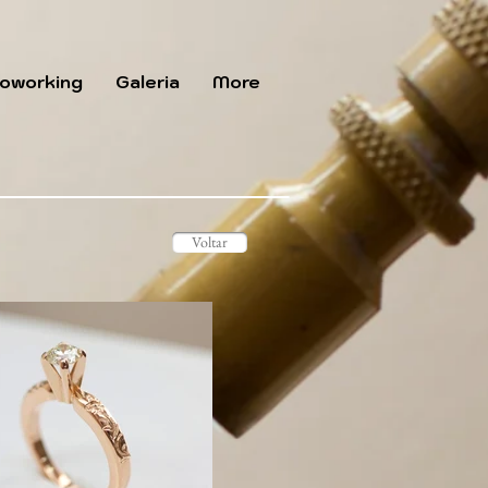
oworking
Galeria
More
Voltar